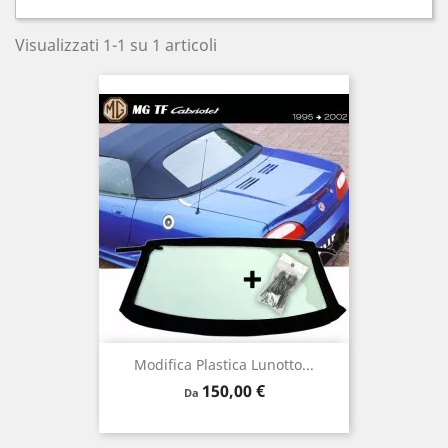
Visualizzati 1-1 su 1 articoli
Modifica Plastica Lunotto...
Prezzo
150,00 €
Da