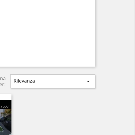
ina
Rilevanza

er: