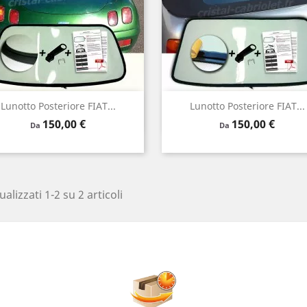
Anteprima
Anteprima


Lunotto Posteriore FIAT...
Lunotto Posteriore FIAT...
Prezzo
Prezzo
150,00 €
150,00 €
Verde
Chiaro
Fumo
Verde
Chiaro
Fumo
Da
Da
nero
nero
ualizzati 1-2 su 2 articoli