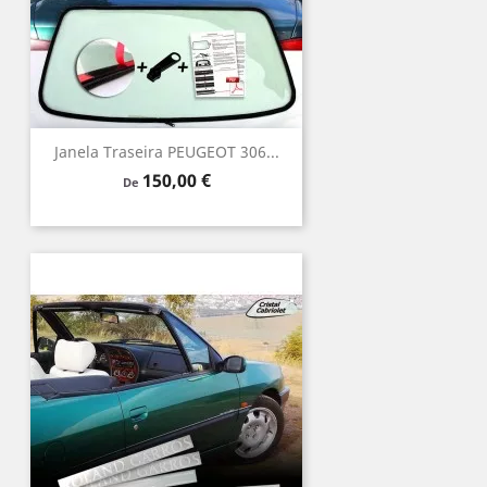
Janela Traseira PEUGEOT 306...
Preço
150,00 €
De