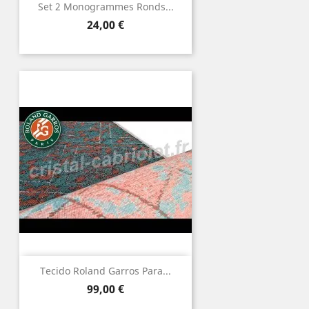
Set 2 Monogrammes Ronds...
Preço
24,00 €
Tecido Roland Garros Para...
Preço
99,00 €