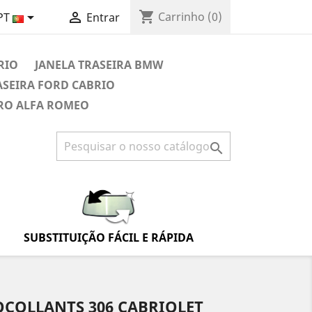
shopping_cart


Carrinho
(0)
PT
Entrar
RIO
JANELA TRASEIRA BMW
ASEIRA FORD CABRIO
IRO ALFA ROMEO

SUBSTITUIÇÃO FÁCIL E RÁPIDA
OCOLLANTS 306 CABRIOLET