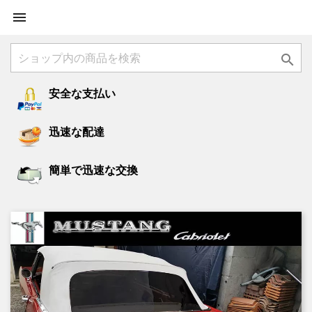


安全な支払い
迅速な配達
簡単で迅速な交換