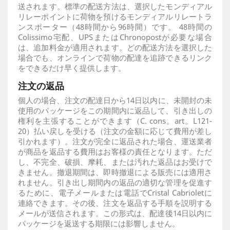
送されます。標準の配送方法は、選択したモンディアル
リレーポイントに荷物を預けるモンディアルリレートラ
ンスポーター（48時間から96時間）です。 48時間の
Colissimo宅配、UPSまたはChronopostが必要な場合
は、追加料金が適用されます。どの配送方法を選択した
場合でも、オンラインで荷物の配達を追跡できるリンク
をできるだけ早く提供します。
注文の返品
個人の場合、注文の配達日から14日以内に、未開封の未
使用のパッケージをこの期間内に返品して、引き出しの
権利を主張することができます（C. cons。art。L121-
20）払い戻しを受ける（注文の金額に応じて費用が差し
引かれます）。注文が完全に返品された場合、運送業者
が商品を返品する費用はお客様の責任となります。ただ
し、不完全、破損、摩耗、または汚れた返品はお受けで
きません。撤退期間は、即時撤退による販売には適用さ
れません。引き出し期間内の返品の適切な管理を促進す
るために、電子メールまたは電話でCristal Cabrioletに
連絡できます。その後、注文を返品する手順を説明する
メールが送信されます。この形式は、配達後14日以内に
パッケージを返送する期限には影響しません。