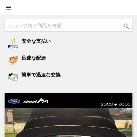


安全な支払い
迅速な配達
簡単で迅速な交換