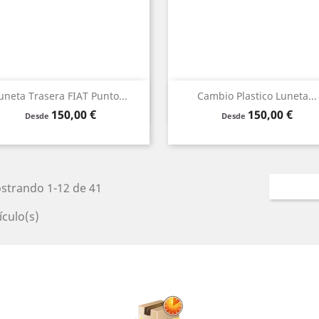
Vista rápida
Vista rápida


uneta Trasera FIAT Punto...
Cambio Plastico Luneta...
Precio
Precio
150,00 €
150,00 €
Verde
Claro
Humo
Verde
Claro
Humo
Desde
Desde
Negro
Negro
strando 1-12 de 41
ículo(s)