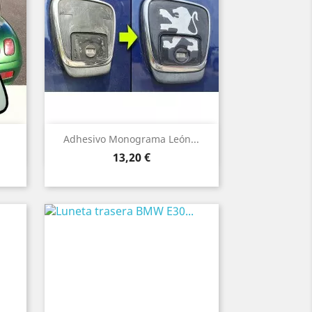
Vista rápida

Adhesivo Monograma León...
Precio
13,20 €