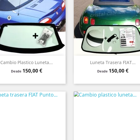
Vista rápida
Vista rápida


Cambio Plastico Luneta...
Luneta Trasera FIAT...
Precio
Precio
150,00 €
150,00 €
Verde
Claro
Humo
Verde
Claro
Humo
Desde
Desde
Negro
Negro