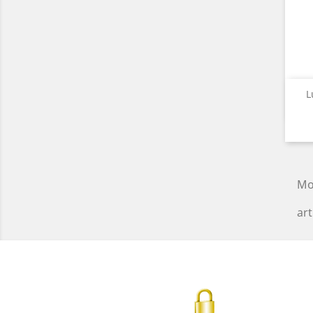
L
Mo
art