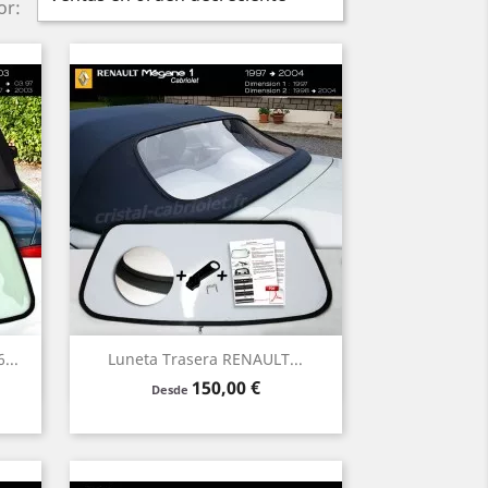
or:
Vista rápida

...
Luneta Trasera RENAULT...
Precio
150,00 €
Verde
Claro
Humo
Desde
Negro