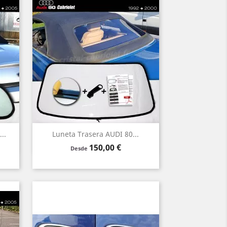
Vista rápida

..
Luneta Trasera AUDI 80...
Precio
150,00 €
Verde
Claro
Humo
Desde
Negro